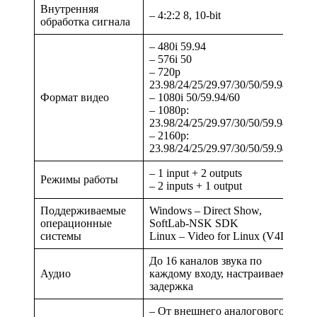
Внутренняя
– 4:2:2 8, 10-bit
обработка сигнала
– 480i 59.94
– 576i 50
– 720p
23.98/24/25/29.97/30/50/59.94/60
Формат видео
– 1080i 50/59.94/60
– 1080p:
23.98/24/25/29.97/30/50/59.94/60
– 2160p:
23.98/24/25/29.97/30/50/59.94/60
– 1 input + 2 outputs
Режимы работы
– 2 inputs + 1 output
Поддерживаемые
Windows – Direct Show,
операционные
SoftLab-NSK SDK
системы
Linux – Video for Linux (V4L2)
До 16 каналов звука по
Аудио
каждому входу, настраиваемая
задержка
– От внешнего аналогового