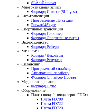
SLAdsRemover
Многоканальная запись
Форвард Инжест
(SLIngest)
Live-трансляции
Программные ТВ-студии
Forward4Skype
Спортивные трансляции
Форвард Голкипер
Форвард Спортивные титры
Видеосудейство
Форвард Рефери
MPTS/SPTS
Кодеры / Декодеры
Форвард Ремуксер
Сплайсинг
Программный сплайсер
Аппаратный сплайсер
Форвард Сплайсер Портал
Медиапланирование
Форвард Офис
Оборудование
Платы ввода/вывода серии
FDExt
Плата
FD788
Плата
FD722
Плата
FD720