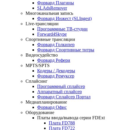
Форвард Плагины
SLAdsRemover
Многоканальная запись
Форвард Инжест
(SLIngest)
Live-трансляции
Программные ТВ-студии
Forward4Skype
Спортивные трансляции
Форвард Голкипер
Форвард Спортивные титры
Видеосудейство
Форвард Рефери
MPTS/SPTS
Кодеры / Декодеры
Форвард Ремуксер
Сплайсинг
Программный сплайсер
Аппаратный сплайсер
Форвард Сплайсер Портал
Медиапланирование
Форвард Офис
Оборудование
Платы ввода/вывода серии
FDExt
Плата
FD788
Плата
FD722