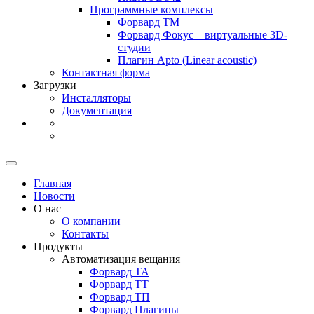
Программные комплексы
Форвард ТМ
Форвард Фокус – виртуальные
3D-
студии
Плагин Apto
(Linear
acoustic)
Контактная форма
Загрузки
Инсталляторы
Документация
Главная
Новости
О нас
О компании
Контакты
Продукты
Автоматизация вещания
Форвард ТА
Форвард ТТ
Форвард ТП
Форвард Плагины