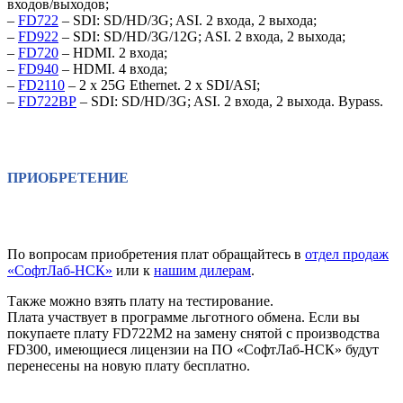
входов/выходов;
–
FD722
– SDI: SD/HD/3G; ASI. 2 входа, 2 выхода;
–
FD922
– SDI: SD/HD/3G/12G; ASI. 2 входа, 2 выхода;
–
FD720
– HDMI. 2 входа;
–
FD940
– HDMI. 4 входа;
–
FD2110
– 2 x 25G Ethernet. 2 x SDI/ASI;
–
FD722BP
– SDI: SD/HD/3G; ASI. 2 входа, 2 выхода. Bypass.
ПРИОБРЕТЕНИЕ
По вопросам приобретения плат обращайтесь в
отдел продаж
«СофтЛаб-НСК»
или к
нашим дилерам
.
Также можно взять плату на тестирование.
Плата участвует в программе льготного обмена. Если вы
покупаете плату FD722M2 на замену снятой с производства
FD300, имеющиеся лицензии на ПО «СофтЛаб-НСК» будут
перенесены на новую плату бесплатно.