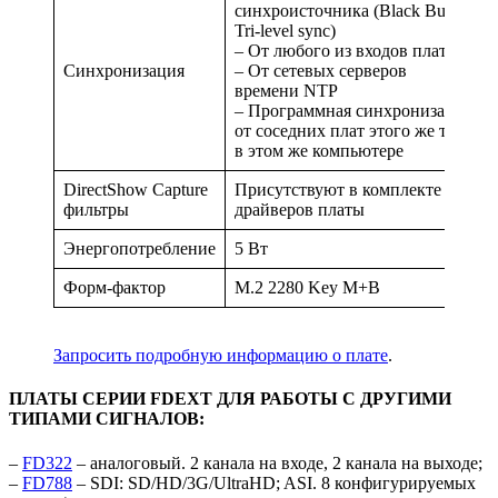
синхроисточника (Black Burst,
Tri-level sync)
– От любого из входов платы
Синхронизация
– От сетевых серверов
времени NTP
– Программная синхронизация
от соседних плат этого же типа
в этом же компьютере
DirectShow Capture
Присутствуют в комплекте
фильтры
драйверов платы
Энергопотребление
5 Вт
Форм-фактор
М.2 2280 Key M+B
Запросить подробную информацию о плате
.
ПЛАТЫ СЕРИИ FDEXT ДЛЯ РАБОТЫ С ДРУГИМИ
ТИПАМИ СИГНАЛОВ:
–
FD322
– аналоговый. 2 канала на входе, 2 канала на выходе;
–
FD788
– SDI: SD/HD/3G/UltraHD; ASI. 8 конфигурируемых