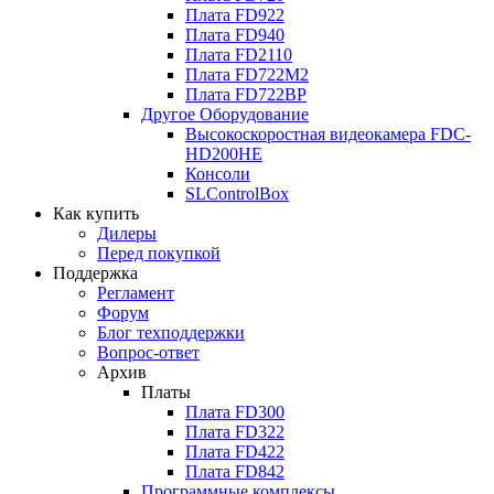
Плата
FD922
Плата
FD940
Плата
FD2110
Плата
FD722M2
Плата
FD722BP
Другое Оборудование
Высокоскоростная видеокамера
FDC-
HD200HE
Консоли
SLControlBox
Как купить
Дилеры
Перед покупкой
Поддержка
Регламент
Форум
Блог техподдержки
Вопрос-ответ
Архив
Платы
Плата
FD300
Плата
FD322
Плата
FD422
Плата
FD842
Программные комплексы