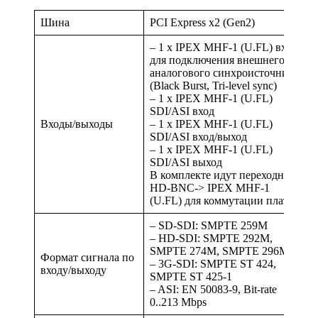
Шина
PCI Express x2 (Gen2)
– 1 x IPEX MHF-1 (U.FL) вход
для подключения внешнего
аналогового синхроисточника
(Black Burst, Tri-level sync)
– 1 x IPEX MHF-1 (U.FL)
SDI/ASI вход
Входы/выходы
– 1 x IPEX MHF-1 (U.FL)
SDI/ASI вход/выход
– 1 x IPEX MHF-1 (U.FL)
SDI/ASI выход
В комплекте идут переходники
HD-BNC-> IPEX MHF-1
(U.FL) для коммутации платы.
– SD-SDI: SMPTE 259M
– HD-SDI: SMPTE 292M,
SMPTE 274M, SMPTE 296M
Формат сигнала по
– 3G-SDI: SMPTE ST 424,
входу/выходу
SMPTE ST 425-1
– ASI: EN 50083-9, Bit-rate
0..213 Mbps