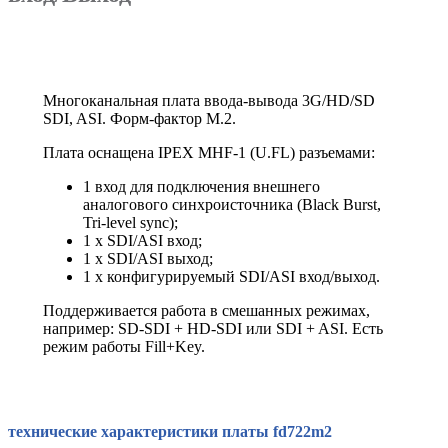
Многоканальная плата ввода-вывода 3G/HD/SD
SDI, ASI. Форм-фактор М.2.
Плата оснащена IPEX MHF-1 (U.FL) разъемами:
1 вход для подключения внешнего
аналогового синхроисточника (Black Burst,
Tri-level sync);
1 x SDI/ASI вход;
1 x SDI/ASI выход;
1 x конфигурируемый SDI/ASI вход/выход.
Поддерживается работа в смешанных режимах,
например: SD-SDI + HD-SDI или SDI + ASI. Есть
режим работы Fill+Key.
технические характеристики платы fd722m2