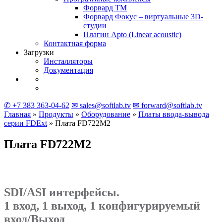
Форвард ТМ
Форвард Фокус – виртуальные
3D-
студии
Плагин Apto
(Linear
acoustic)
Контактная форма
Загрузки
Инсталляторы
Документация
✆ +7 383 363-04-62
✉ sales@softlab.tv
✉ forward@softlab.tv
Главная
»
Продукты
»
Оборудование
»
Платы ввода-вывода
серии
FDExt
» Плата
FD722M2
Плата
FD722M2
SDI/ASI интерфейсы.
1 вход, 1 выход, 1 конфигурируемый
вход/Выход