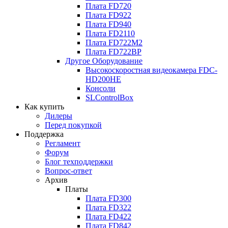
Плата
FD720
Плата
FD922
Плата
FD940
Плата
FD2110
Плата
FD722M2
Плата
FD722BP
Другое Оборудование
Высокоскоростная видеокамера
FDC-
HD200HE
Консоли
SLControlBox
Как купить
Дилеры
Перед покупкой
Поддержка
Регламент
Форум
Блог техподдержки
Вопрос-ответ
Архив
Платы
Плата
FD300
Плата
FD322
Плата
FD422
Плата
FD842