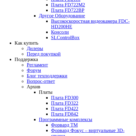
Плата
FD722M2
Плата
FD722BP
Другое Оборудование
Высокоскоростная видеокамера
FDC-
HD200HE
Консоли
SLControlBox
Как купить
Дилеры
Перед покупкой
Поддержка
Регламент
Форум
Блог техподдержки
Вопрос-ответ
Архив
Платы
Плата
FD300
Плата
FD322
Плата
FD422
Плата
FD842
Программные комплексы
Форвард ТМ
Форвард Фокус – виртуальные
3D-
студии