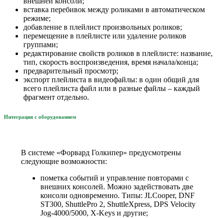
внешней консоли;
вставка перебивок между роликами в автоматическом
режиме;
добавление в плейлист произвольных роликов;
перемещение в плейлисте или удаление роликов
группами;
редактирование свойств роликов в плейлисте: название,
тип, скорость воспроизведения, время начала/конца;
предварительный просмотр;
экспорт плейлиста в видеофайлы: в один общий для
всего плейлиста файл или в разные файлы – каждый
фрагмент отдельно
.
Интеграция с оборудованием
В системе «Форвард Голкипер» предусмотрены
следующие возможности:
пометка событий и управление повторами с
внешних консолей. Можно задействовать две
консоли одновременно. Типы: JLCooper, DNF
ST300, ShuttlePro 2, ShuttleXpress, DPS Velocity
Jog-4000/5000, X-Keys и другие;