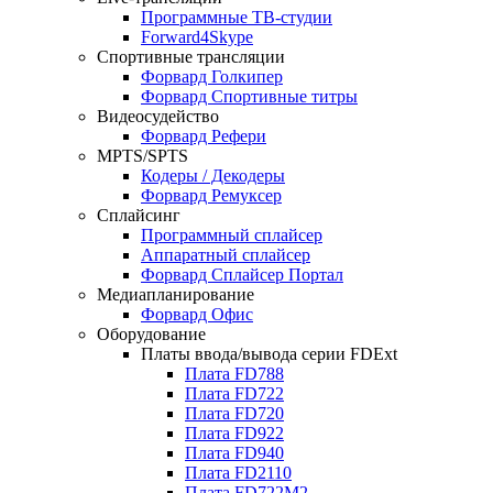
Программные ТВ-студии
Forward4Skype
Спортивные трансляции
Форвард Голкипер
Форвард Спортивные титры
Видеосудейство
Форвард Рефери
MPTS/SPTS
Кодеры / Декодеры
Форвард Ремуксер
Сплайсинг
Программный сплайсер
Аппаратный сплайсер
Форвард Сплайсер Портал
Медиапланирование
Форвард Офис
Оборудование
Платы ввода/вывода серии
FDExt
Плата
FD788
Плата
FD722
Плата
FD720
Плата
FD922
Плата
FD940
Плата
FD2110
Плата
FD722M2