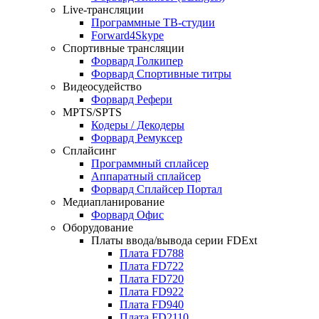
Live-трансляции
Программные ТВ-студии
Forward4Skype
Спортивные трансляции
Форвард Голкипер
Форвард Спортивные титры
Видеосудейство
Форвард Рефери
MPTS/SPTS
Кодеры / Декодеры
Форвард Ремуксер
Сплайсинг
Программный сплайсер
Аппаратный сплайсер
Форвард Сплайсер Портал
Медиапланирование
Форвард Офис
Оборудование
Платы ввода/вывода серии
FDExt
Плата
FD788
Плата
FD722
Плата
FD720
Плата
FD922
Плата
FD940
Плата
FD2110