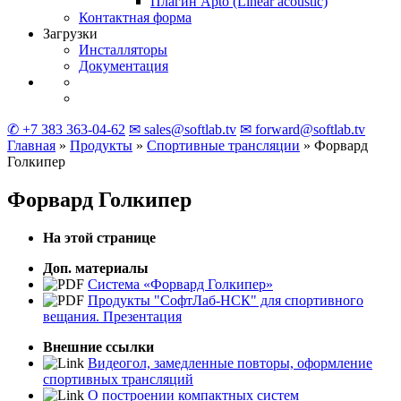
Плагин Apto
(Linear
acoustic)
Контактная форма
Загрузки
Инсталляторы
Документация
✆ +7 383 363-04-62
✉ sales@softlab.tv
✉ forward@softlab.tv
Главная
»
Продукты
»
Спортивные трансляции
» Форвард
Голкипер
Форвард Голкипер
На этой странице
Доп. материалы
Система «Форвард Голкипер»
Продукты "СофтЛаб-НСК" для спортивного
вещания. Презентация
Внешние ссылки
Видеогол, замедленные повторы, оформление
спортивных трансляций
О построении компактных систем