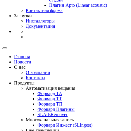
Плагин Apto
(Linear
acoustic)
Контактная форма
Загрузки
Инсталляторы
Документация
Главная
Новости
О нас
О компании
Контакты
Продукты
Автоматизация вещания
Форвард ТА
Форвард ТТ
Форвард ТП
Форвард Плагины
SLAdsRemover
Многоканальная запись
Форвард Инжест
(SLIngest)
Live-трансляции