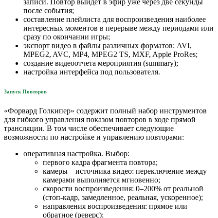
записи. Повтор выйдет в эфир уже через две секунды
после события;
составление плейлиста для воспроизведения наиболее
интересных моментов в перерыве между периодами или
сразу по окончании игры;
экспорт видео в файлы различных форматов: AVI,
MPEG2, AVC, MP4, MPEG2 TS, MXF, Apple ProRes;
создание видеоотчета мероприятия (summary);
настройка интерфейса под пользователя.
Запуск Повторов
«Форвард Голкипер» содержит полный набор инструментов
для гибкого управления показом повторов в ходе прямой
трансляции. В том числе обеспечивает следующие
возможности по настройке и управлению повторами:
оперативная настройка. Выбор:
первого кадра фрагмента повтора;
камеры – источника видео: переключение между
камерами выполняется мгновенно;
скорости воспроизведения: 0–200% от реальной
(стоп-кадр, замедленное, реальная, ускоренное);
направления воспроизведения: прямое или
обратное (реверс);