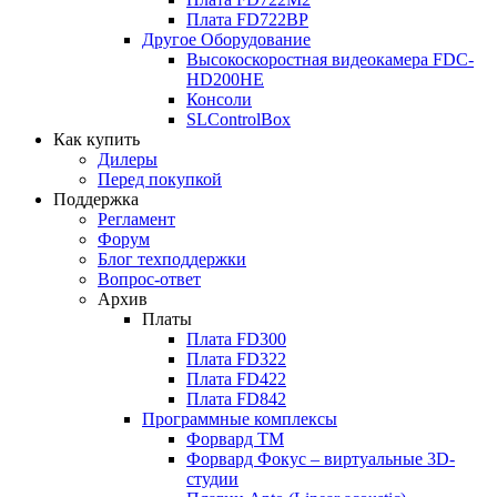
Плата
FD722BP
Другое Оборудование
Высокоскоростная видеокамера
FDC-
HD200HE
Консоли
SLControlBox
Как купить
Дилеры
Перед покупкой
Поддержка
Регламент
Форум
Блог техподдержки
Вопрос-ответ
Архив
Платы
Плата
FD300
Плата
FD322
Плата
FD422
Плата
FD842
Программные комплексы
Форвард ТМ
Форвард Фокус – виртуальные
3D-
студии