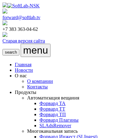
forward@softlab.tv
+7 383 363-04-62
Старая версия сайта
menu
search
Главная
Новости
О нас
О компании
Контакты
Продукты
Автоматизация вещания
Форвард ТА
Форвард ТТ
Форвард ТП
Форвард Плагины
SLAdsRemover
Многоканальная запись
Форвард Инжест
(SLIngest)