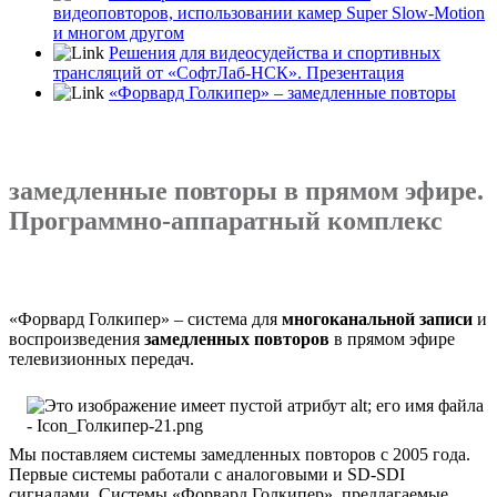
видеоповторов, использовании камер Super
Slow-Motion
и многом другом
Решения для видеосудейства и спортивных
трансляций от «СофтЛаб-НСК». Презентация
«Форвард Голкипер» – замедленные повторы
замедленные повторы в прямом эфире.
Программно-аппаратный комплекс
«Форвард Голкипер» – система для
многоканальной записи
и
воспроизведения
замедленных повторов
в прямом эфире
телевизионных передач.
Мы поставляем системы замедленных повторов с 2005 года.
Первые системы работали с аналоговыми и SD-SDI
сигналами. Системы «Форвард Голкипер», предлагаемые