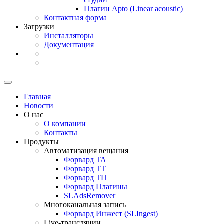
Плагин Apto
(Linear
acoustic)
Контактная форма
Загрузки
Инсталляторы
Документация
Главная
Новости
О нас
О компании
Контакты
Продукты
Автоматизация вещания
Форвард ТА
Форвард ТТ
Форвард ТП
Форвард Плагины
SLAdsRemover
Многоканальная запись
Форвард Инжест
(SLIngest)
Live-трансляции