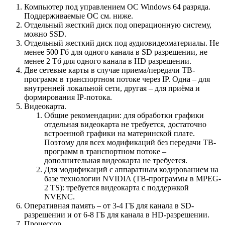
Компьютер под управлением ОС Windows 64 разряда.
Поддерживаемые ОС см. ниже.
Отдельный жесткий диск под операционную систему,
можно SSD.
Отдельный жесткий диск под аудиовидеоматериалы. Не
менее 500 Гб для одного канала в SD разрешении, не
менее 2 Тб для одного канала в HD разрешении.
Две сетевые карты в случае приема/передачи ТВ-
программ в транспортном потоке через IP. Одна – для
внутренней локальной сети, другая – для приёма и
формирования IP-потока.
Видеокарта.
Общие рекомендации: для обработки графики
отдельная видеокарта не требуется, достаточно
встроенной графики на материнской плате.
Поэтому для всех модификаций без передачи ТВ-
программ в транспортном потоке –
дополнительная видеокарта не требуется.
Для модификаций с аппаратным кодированием на
базе технологии NVIDIA (ТВ-программы в MPEG-
2 TS): требуется видеокарта с поддержкой
NVENC.
Оперативная память – от 3-4 ГБ для канала в SD-
разрешении и от 6-8 ГБ для канала в HD-разрешении.
Процессор.