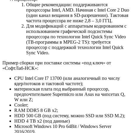
Общие рекомендации: поддерживаются
процессоры Intel, AMD. Начиная с Intel Core 2 Duo
(один канал вещания в SD-разрешении). Тактовая
частота процессора не ниже 2,8 – 3,0 ГГЦ.
Для модификаций с аппаратным кодированием с
использованием графической подсистемы
процессора по технологии Intel Quick Sync Video
(ТВ-программы в MPEG-2 TS): требуется
процессор с поддержкой технологии Intel Quick
Sync Video.
Пример сборки при поставке системы «под ключ» от
«СофтЛаб-НСК»:
CPU Intel Core I7 13700 (или аналогичный по числу
ядер/потоков и тактовой частоте);
материнская плата под выбранный процессор,
предпочтительнее Supermicro или Asus на чипсетах Q,
W или Z;
Cooler;
RAM DDR5 8 GB x2;
HDD 500 GB (под систему, можно SSD или SSD M.2);
HDD 4 TB х2 (под данные)
Microsoft Windows 10 Pro 64Bit / Windows Server
2016/2019.