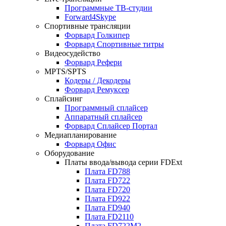
Программные ТВ-студии
Forward4Skype
Спортивные трансляции
Форвард Голкипер
Форвард Спортивные титры
Видеосудейство
Форвард Рефери
MPTS/SPTS
Кодеры / Декодеры
Форвард Ремуксер
Сплайсинг
Программный сплайсер
Аппаратный сплайсер
Форвард Сплайсер Портал
Медиапланирование
Форвард Офис
Оборудование
Платы ввода/вывода серии
FDExt
Плата
FD788
Плата
FD722
Плата
FD720
Плата
FD922
Плата
FD940
Плата
FD2110
Плата
FD722M2