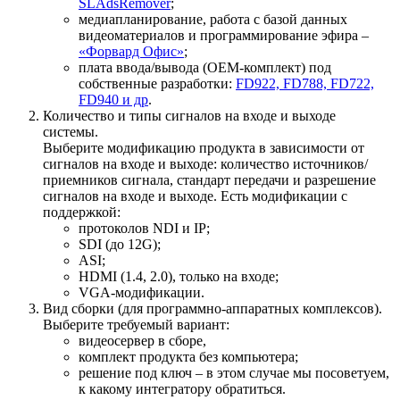
SLAdsRemover
;
медиапланирование, работа с базой данных
видеоматериалов и программирование эфира –
«Форвард Офис»
;
плата ввода/вывода (OEM-комплект) под
собственные разработки:
FD922, FD788, FD722,
FD940 и др
.
Количество и типы сигналов на входе и выходе
системы.
Выберите модификацию продукта в зависимости от
сигналов на входе и выходе: количество источников/
приемников сигнала, стандарт передачи и разрешение
сигналов на входе и выходе. Есть модификации с
поддержкой:
протоколов NDI и IP;
SDI (до 12G);
ASI;
HDMI (1.4, 2.0), только на входе;
VGA-модификации.
Вид сборки (для программно-аппаратных комплексов).
Выберите требуемый вариант:
видеосервер в сборе,
комплект продукта без компьютера;
решение под ключ – в этом случае мы посоветуем,
к какому интегратору обратиться.