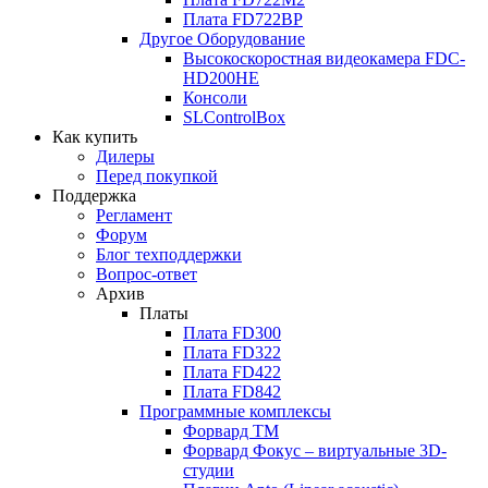
Плата
FD722BP
Другое Оборудование
Высокоскоростная видеокамера
FDC-
HD200HE
Консоли
SLControlBox
Как купить
Дилеры
Перед покупкой
Поддержка
Регламент
Форум
Блог техподдержки
Вопрос-ответ
Архив
Платы
Плата
FD300
Плата
FD322
Плата
FD422
Плата
FD842
Программные комплексы
Форвард ТМ
Форвард Фокус – виртуальные
3D-
студии