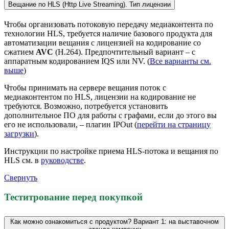
Вещание по HLS (Http Live Streaming). Тип лицензии
Чтобы организовать потоковую передачу медиаконтента по
технологии HLS, требуется наличие базового продукта для
автоматизации вещания с лицензией на кодирование со
сжатием
AVC
(H.264). Предпочтительный вариант – с
аппаратным кодированием IQS или NV. (
Все варианты см.
выше
)
Чтобы принимать на сервере вещания поток с
медиаконтентом по HLS, лицензии на кодирование не
требуются. Возможно, потребуется установить
дополнительное ПО для работы с графами, если до этого вы
его не использовали, – плагин IPOut (
перейти на страницу
загрузки
).
Инструкции по настройке приема HLS-потока и вещания по
HLS см. в
руководстве
.
Свернуть
Теститрование перед покупкой
Как можно ознакомиться с продуктом? Вариант 1: на выставочном