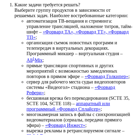
Какие задачи требуется решать?
Выберите группу продуктов в зависимости от
решаемых задач. Наиболее востребованные категории:
автоматизация ТВ-вещания и стриминга:
управление трансляцией, наложение титров, тайм-
шифт –
«Форвард ТА», «Форвард ТТ», «Форвард
ТП»
;
организация съемок новостных программ и
телепередач в виртуальных декорациях.
Программный микшер – виртуальная студия –
1
All
Mix
;
прямые трансляции спортивных и других
мероприятий с возможностью замедленных
повторов в прямом эфире –
«Форвард Голкипер»
;
сервер для рабочего места судьи видеоповторов
системы «Видеогол» стадиона –
«Форвард
Рефери»
;
бесшовная врезка без перекодирования (SCTE 35,
SCTE 104, SCTE 118) –
аппаратный или
программный «Форвард Сплайсер»
;
многокамерная запись в файлы с синхронизацией
видеоматериалов (сериалы, передачи прямого
эфира) –
«Форвард Инжест»
;
вырезка рекламы в ретранслируемом сигнале –