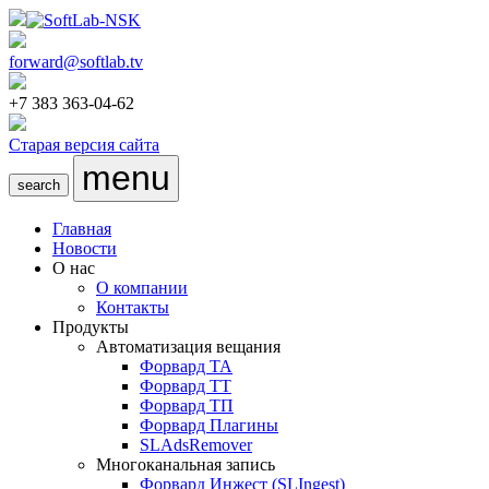
forward@softlab.tv
+7 383 363-04-62
Старая версия сайта
menu
search
Главная
Новости
О нас
О компании
Контакты
Продукты
Автоматизация вещания
Форвард ТА
Форвард ТТ
Форвард ТП
Форвард Плагины
SLAdsRemover
Многоканальная запись
Форвард Инжест
(SLIngest)