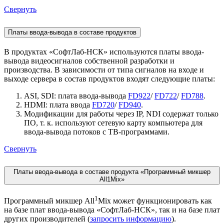
Свернуть
Платы ввода-вывода в составе продуктов
В продуктах «СофтЛаб-НСК» используются платы ввода-
вывода видеосигналов собственной разработки и
производства. В зависимости от типа сигналов на входе и
выходе сервера в состав продуктов входят следующие платы:
ASI, SDI: плата ввода-вывода
FD922
/
FD722
/
FD788
.
HDMI: плата ввода
FD720
/
FD940
.
Модификации для работы через IP, NDI содержат только
ПО, т. к. используют сетевую карту компьютера для
ввода-вывода потоков с ТВ-программами.
Свернуть
Платы ввода-вывода в составе продукта «Программный микшер
All1Mix»
1
Программный микшер All
Mix может функционировать как
на базе плат ввода-вывода «СофтЛаб-НСК», так и на базе плат
других производителей (
запросить информацию
).