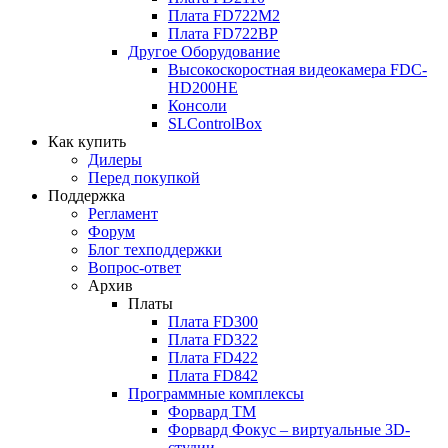
Плата
FD722M2
Плата
FD722BP
Другое Оборудование
Высокоскоростная видеокамера
FDC-
HD200HE
Консоли
SLControlBox
Как купить
Дилеры
Перед покупкой
Поддержка
Регламент
Форум
Блог техподдержки
Вопрос-ответ
Архив
Платы
Плата
FD300
Плата
FD322
Плата
FD422
Плата
FD842
Программные комплексы
Форвард ТМ
Форвард Фокус – виртуальные
3D-
студии