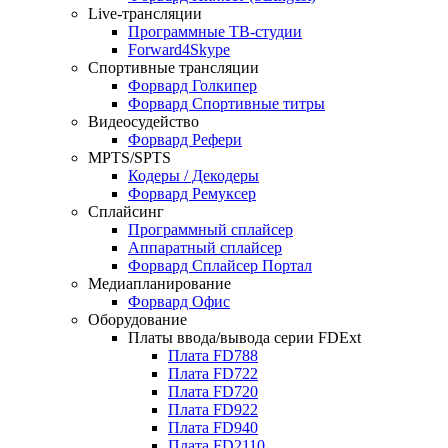
Live-трансляции
Программные ТВ-студии
Forward4Skype
Спортивные трансляции
Форвард Голкипер
Форвард Спортивные титры
Видеосудейство
Форвард Рефери
MPTS/SPTS
Кодеры / Декодеры
Форвард Ремуксер
Сплайсинг
Программный сплайсер
Аппаратный сплайсер
Форвард Сплайсер Портал
Медиапланирование
Форвард Офис
Оборудование
Платы ввода/вывода серии
FDExt
Плата
FD788
Плата
FD722
Плата
FD720
Плата
FD922
Плата
FD940
Плата
FD2110