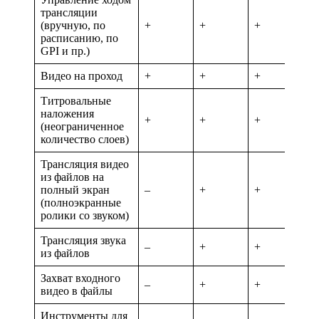
трансляции
(вручную, по
+
+
+
расписанию, по
GPI и пр.)
Видео на проход
+
+
+
Титровальные
наложения
+
+
+
(неограниченное
количество слоев)
Трансляция видео
из файлов на
полный экран
–
+
+
(полноэкранные
ролики со звуком)
Трансляция звука
–
+
+
из файлов
Захват входного
–
+
+
видео в файлы
Инструменты для