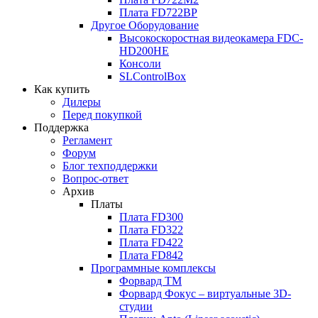
Плата
FD722BP
Другое Оборудование
Высокоскоростная видеокамера
FDC-
HD200HE
Консоли
SLControlBox
Как купить
Дилеры
Перед покупкой
Поддержка
Регламент
Форум
Блог техподдержки
Вопрос-ответ
Архив
Платы
Плата
FD300
Плата
FD322
Плата
FD422
Плата
FD842
Программные комплексы
Форвард ТМ
Форвард Фокус – виртуальные
3D-
студии