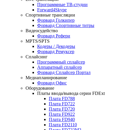
Программные ТВ-студии
Forward4Skype
Спортивные трансляции
Форвард Голкипер
Форвард Спортивные титры
Видеосудейство
Форвард Рефери
MPTS/SPTS
Кодеры / Декодеры
Форвард Ремуксер
Сплайсинг
Программный сплайсер
Аппаратный сплайсер
Форвард Сплайсер Портал
Медиапланирование
Форвард Офис
Оборудование
Платы ввода/вывода серии
FDExt
Плата
FD788
Плата
FD722
Плата
FD720
Плата
FD922
Плата
FD940
Плата
FD2110
Плата
FD722M2