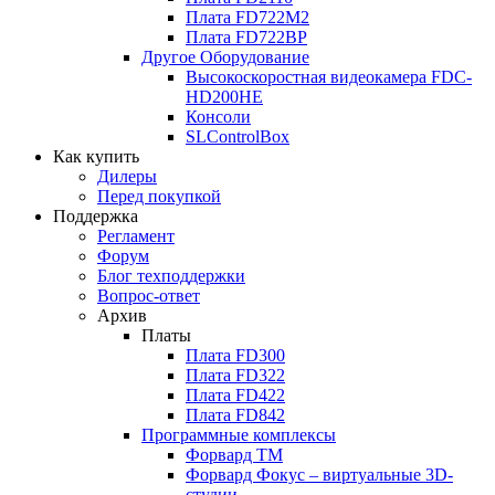
Плата
FD722M2
Плата
FD722BP
Другое Оборудование
Высокоскоростная видеокамера
FDC-
HD200HE
Консоли
SLControlBox
Как купить
Дилеры
Перед покупкой
Поддержка
Регламент
Форум
Блог техподдержки
Вопрос-ответ
Архив
Платы
Плата
FD300
Плата
FD322
Плата
FD422
Плата
FD842
Программные комплексы
Форвард ТМ
Форвард Фокус – виртуальные
3D-
студии