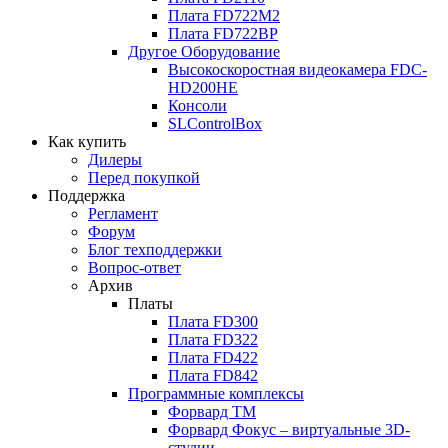
Плата
FD722M2
Плата
FD722BP
Другое Оборудование
Высокоскоростная видеокамера
FDC-
HD200HE
Консоли
SLControlBox
Как купить
Дилеры
Перед покупкой
Поддержка
Регламент
Форум
Блог техподдержки
Вопрос-ответ
Архив
Платы
Плата
FD300
Плата
FD322
Плата
FD422
Плата
FD842
Программные комплексы
Форвард ТМ
Форвард Фокус – виртуальные
3D-
студии