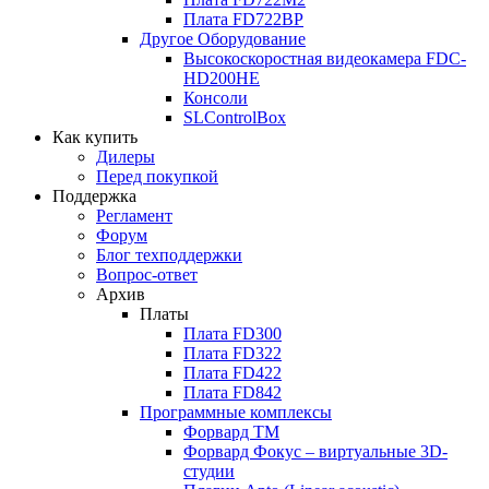
Плата
FD722BP
Другое Оборудование
Высокоскоростная видеокамера
FDC-
HD200HE
Консоли
SLControlBox
Как купить
Дилеры
Перед покупкой
Поддержка
Регламент
Форум
Блог техподдержки
Вопрос-ответ
Архив
Платы
Плата
FD300
Плата
FD322
Плата
FD422
Плата
FD842
Программные комплексы
Форвард ТМ
Форвард Фокус – виртуальные
3D-
студии