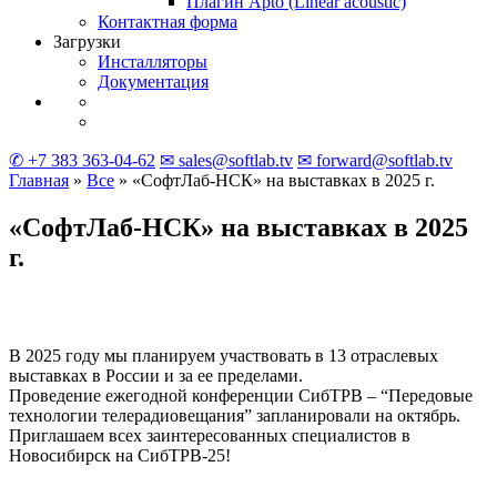
Плагин Apto
(Linear
acoustic)
Контактная форма
Загрузки
Инсталляторы
Документация
✆ +7 383 363-04-62
✉ sales@softlab.tv
✉ forward@softlab.tv
Главная
»
Все
» «СофтЛаб-НСК» на выставках в 2025 г.
«СофтЛаб-НСК» на выставках в 2025
г.
В 2025 году мы планируем участвовать в 13 отраслевых
выставках в России и за ее пределами.
Проведение ежегодной конференции СибТРВ – “Передовые
технологии телерадиовещания” запланировали на октябрь.
Приглашаем всех заинтересованных специалистов в
Новосибирск на СибТРВ-25!