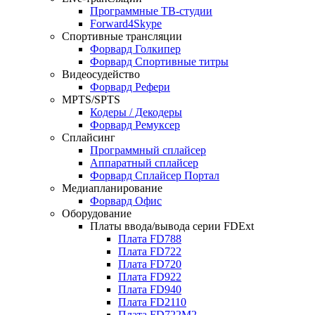
Программные ТВ-студии
Forward4Skype
Спортивные трансляции
Форвард Голкипер
Форвард Спортивные титры
Видеосудейство
Форвард Рефери
MPTS/SPTS
Кодеры / Декодеры
Форвард Ремуксер
Сплайсинг
Программный сплайсер
Аппаратный сплайсер
Форвард Сплайсер Портал
Медиапланирование
Форвард Офис
Оборудование
Платы ввода/вывода серии
FDExt
Плата
FD788
Плата
FD722
Плата
FD720
Плата
FD922
Плата
FD940
Плата
FD2110
Плата
FD722M2