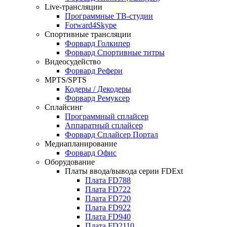
Live-трансляции
Программные ТВ-студии
Forward4Skype
Спортивные трансляции
Форвард Голкипер
Форвард Спортивные титры
Видеосудейство
Форвард Рефери
MPTS/SPTS
Кодеры / Декодеры
Форвард Ремуксер
Сплайсинг
Программный сплайсер
Аппаратный сплайсер
Форвард Сплайсер Портал
Медиапланирование
Форвард Офис
Оборудование
Платы ввода/вывода серии
FDExt
Плата
FD788
Плата
FD722
Плата
FD720
Плата
FD922
Плата
FD940
Плата
FD2110