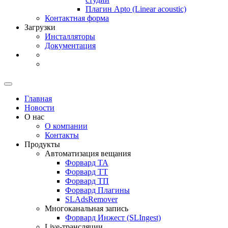
Плагин Apto
(Linear
acoustic)
Контактная форма
Загрузки
Инсталляторы
Документация
Главная
Новости
О нас
О компании
Контакты
Продукты
Автоматизация вещания
Форвард ТА
Форвард ТТ
Форвард ТП
Форвард Плагины
SLAdsRemover
Многоканальная запись
Форвард Инжест
(SLIngest)
Live-трансляции