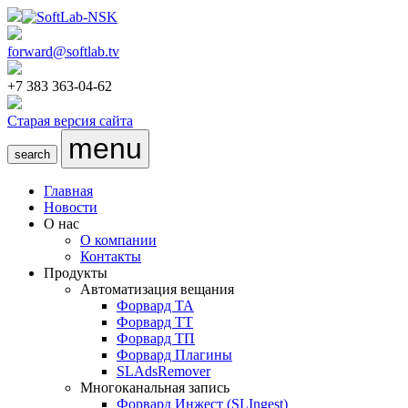
forward@softlab.tv
+7 383 363-04-62
Старая версия сайта
menu
search
Главная
Новости
О нас
О компании
Контакты
Продукты
Автоматизация вещания
Форвард ТА
Форвард ТТ
Форвард ТП
Форвард Плагины
SLAdsRemover
Многоканальная запись
Форвард Инжест
(SLIngest)