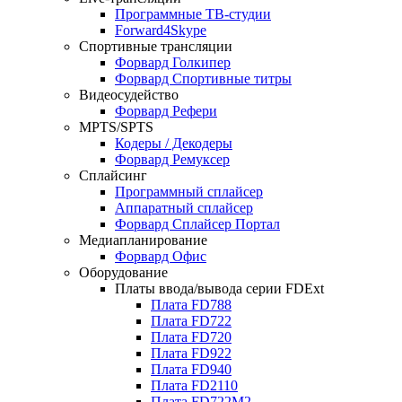
Программные ТВ-студии
Forward4Skype
Спортивные трансляции
Форвард Голкипер
Форвард Спортивные титры
Видеосудейство
Форвард Рефери
MPTS/SPTS
Кодеры / Декодеры
Форвард Ремуксер
Сплайсинг
Программный сплайсер
Аппаратный сплайсер
Форвард Сплайсер Портал
Медиапланирование
Форвард Офис
Оборудование
Платы ввода/вывода серии
FDExt
Плата
FD788
Плата
FD722
Плата
FD720
Плата
FD922
Плата
FD940
Плата
FD2110
Плата
FD722M2