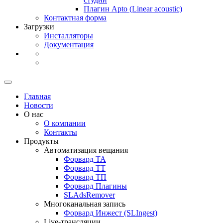
Плагин Apto
(Linear
acoustic)
Контактная форма
Загрузки
Инсталляторы
Документация
Главная
Новости
О нас
О компании
Контакты
Продукты
Автоматизация вещания
Форвард ТА
Форвард ТТ
Форвард ТП
Форвард Плагины
SLAdsRemover
Многоканальная запись
Форвард Инжест
(SLIngest)
Live-трансляции