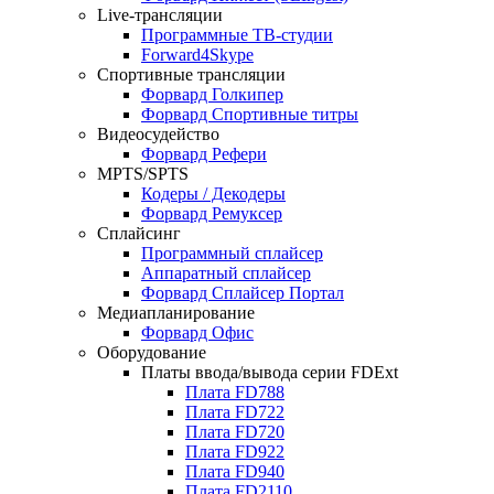
Live-трансляции
Программные ТВ-студии
Forward4Skype
Спортивные трансляции
Форвард Голкипер
Форвард Спортивные титры
Видеосудейство
Форвард Рефери
MPTS/SPTS
Кодеры / Декодеры
Форвард Ремуксер
Сплайсинг
Программный сплайсер
Аппаратный сплайсер
Форвард Сплайсер Портал
Медиапланирование
Форвард Офис
Оборудование
Платы ввода/вывода серии
FDExt
Плата
FD788
Плата
FD722
Плата
FD720
Плата
FD922
Плата
FD940
Плата
FD2110