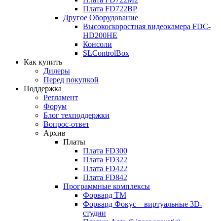
Плата
FD722BP
Другое Оборудование
Высокоскоростная видеокамера
FDC-
HD200HE
Консоли
SLControlBox
Как купить
Дилеры
Перед покупкой
Поддержка
Регламент
Форум
Блог техподдержки
Вопрос-ответ
Архив
Платы
Плата
FD300
Плата
FD322
Плата
FD422
Плата
FD842
Программные комплексы
Форвард ТМ
Форвард Фокус – виртуальные
3D-
студии