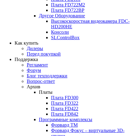
Плата
FD722M2
Плата
FD722BP
Другое Оборудование
Высокоскоростная видеокамера
FDC-
HD200HE
Консоли
SLControlBox
Как купить
Дилеры
Перед покупкой
Поддержка
Регламент
Форум
Блог техподдержки
Вопрос-ответ
Архив
Платы
Плата
FD300
Плата
FD322
Плата
FD422
Плата
FD842
Программные комплексы
Форвард ТМ
Форвард Фокус – виртуальные
3D-
студии