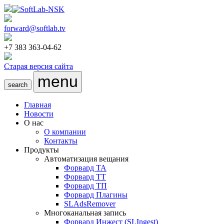
forward@softlab.tv
+7 383 363-04-62
Старая версия сайта
menu
search
Главная
Новости
О нас
О компании
Контакты
Продукты
Автоматизация вещания
Форвард ТА
Форвард ТТ
Форвард ТП
Форвард Плагины
SLAdsRemover
Многоканальная запись
Форвард Инжест
(SLIngest)