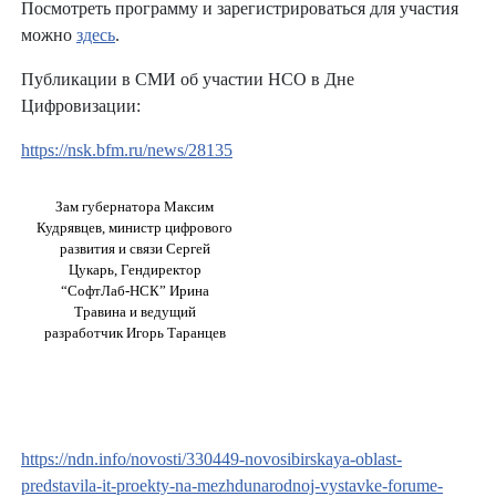
Посмотреть программу и зарегистрироваться для участия
можно
здесь
.
Публикации в СМИ об участии НСО в Дне
Цифровизации:
https://nsk.bfm.ru/news/28135
Зам губернатора Максим
Кудрявцев, министр цифрового
развития и связи Сергей
Цукарь, Гендиректор
“СофтЛаб-НСК” Ирина
Травина и ведущий
разработчик Игорь Таранцев
https://ndn.info/novosti/330449-novosibirskaya-oblast-
predstavila-it-proekty-na-mezhdunarodnoj-vystavke-forume-