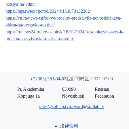
rossiya-na-vdnh/
https://ngs.ru/text/gorod/2024/01/18/73132382/
https://vn.ru/news-tsifrovye-proekty-predstavila-novosibirskaya-
oblast-na-vystavke-rossiya/
https://runews24.ru/novosibirsk/18/01/2024/nso-pokazala-svoi-it-
proekta-na-vyistavke-rossiya-na-vdnx
+7 (383) 363-04-62
我们的时区:UTC+07:00
Pr. Akademika
630090
Russian
Koptjuga 1a
Novosibirsk
Federation
sales@softlab.tv
forward@softlab.tv
法律资料