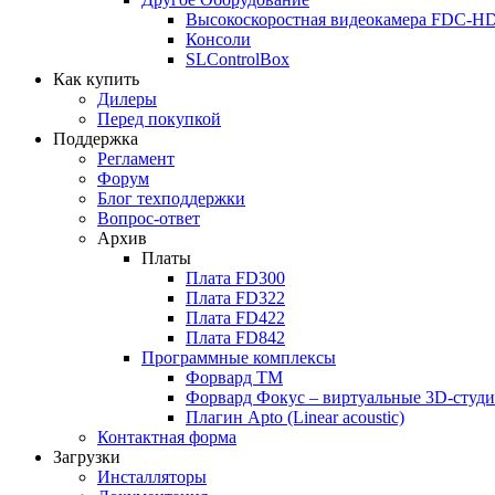
Высокоскоростная видеокамера FDC-H
Консоли
SLControlBox
Как купить
Дилеры
Перед покупкой
Поддержка
Регламент
Форум
Блог техподдержки
Вопрос-ответ
Архив
Платы
Плата FD300
Плата FD322
Плата FD422
Плата FD842
Программные комплексы
Форвард ТМ
Форвард Фокус – виртуальные 3D-студ
Плагин Apto (Linear acoustic)
Контактная форма
Загрузки
Инсталляторы