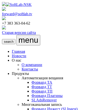
forward@softlab.tv
+7 383 363-04-62
Старая версия сайта
menu
search
Главная
Новости
О нас
О компании
Контакты
Продукты
Автоматизация вещания
Форвард ТА
Форвард ТТ
Форвард ТП
Форвард Плагины
SLAdsRemover
Многоканальная запись
Форвард Инжест (SLIngest)