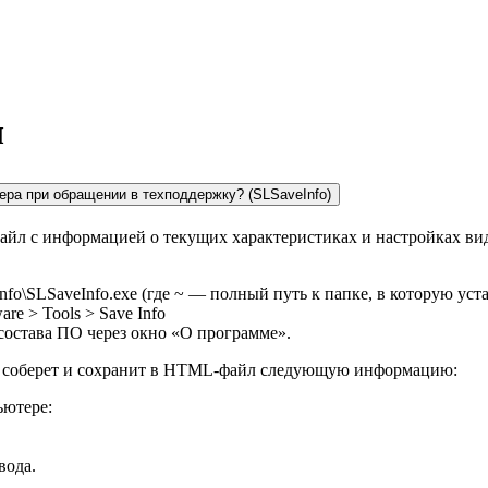
ы
ера при обращении в техподдержку? (SLSaveInfo)
айл с информацией о текущих характеристиках и настройках ви
nfo\SLSaveInfo.exe (где ~ — полный путь к папке, в которую уст
e > Tools > Save Info
состава ПО через окно «О программе».
ки соберет и сохранит в HTML-файл следующую информацию:
ьютере:
вода.