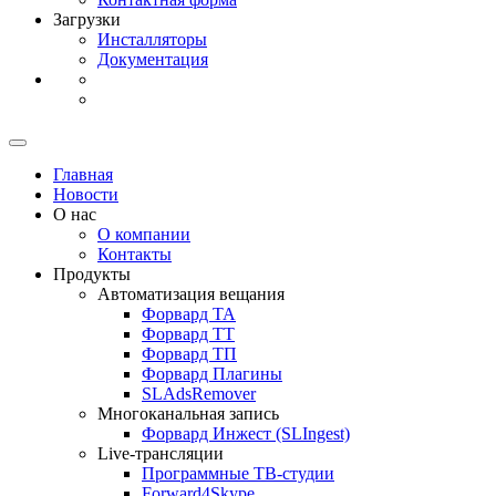
Загрузки
Инсталляторы
Документация
Главная
Новости
О нас
О компании
Контакты
Продукты
Автоматизация вещания
Форвард ТА
Форвард ТТ
Форвард ТП
Форвард Плагины
SLAdsRemover
Многоканальная запись
Форвард Инжест (SLIngest)
Live-трансляции
Программные ТВ-студии
Forward4Skype