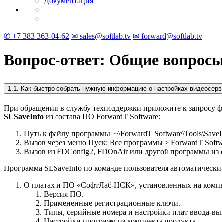
Документация
✆ +7 383 363-04-62
✉ sales@softlab.tv
✉ forward@softlab.tv
Вопрос-ответ: Общие вопрос
1.1. Как быстро собрать нужную информацию о настройках видеосерв
При обращении в службу техподдержки приложите к запросу ф
SLSaveInfo
из состава ПО ForwardT Software:
Путь к файлу программы: ~\ForwardT Software\Tools\SaveI
Вызов через меню Пуск: Все программы > ForwardT Softwar
Вызов из FDConfig2, FDOnAir или другой программы из 
Программа SLSaveInfo по команде пользователя автоматичес
О платах и ПО «СофтЛаб-НСК», установленных на комп
Версия ПО.
Примененные регистрационные ключи.
Типы, серийные номера и настройки плат ввода-вы
Настройки программ из комплекта продукта.