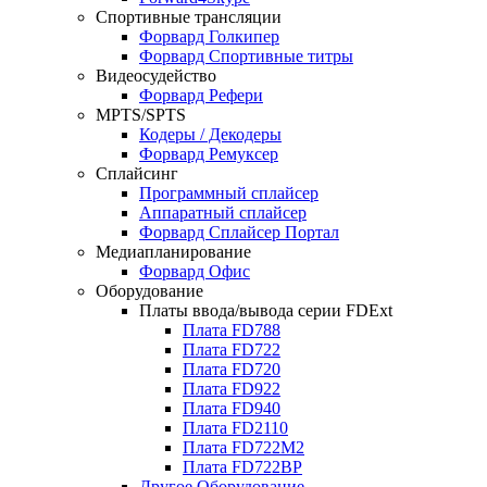
Спортивные трансляции
Форвард Голкипер
Форвард Спортивные титры
Видеосудейство
Форвард Рефери
MPTS/SPTS
Кодеры / Декодеры
Форвард Ремуксер
Сплайсинг
Программный сплайсер
Аппаратный сплайсер
Форвард Сплайсер Портал
Медиапланирование
Форвард Офис
Оборудование
Платы ввода/вывода серии FDExt
Плата FD788
Плата FD722
Плата FD720
Плата FD922
Плата FD940
Плата FD2110
Плата FD722M2
Плата FD722BP
Другое Оборудование