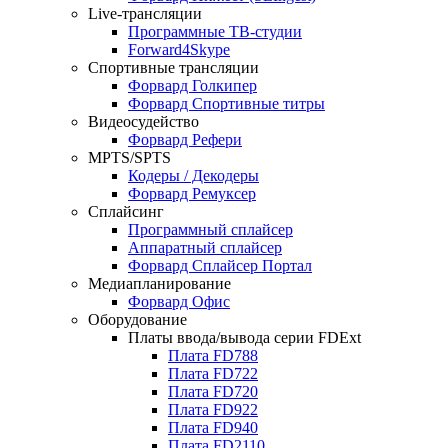
Live-трансляции
Программные ТВ-студии
Forward4Skype
Спортивные трансляции
Форвард Голкипер
Форвард Спортивные титры
Видеосудейство
Форвард Рефери
MPTS/SPTS
Кодеры / Декодеры
Форвард Ремуксер
Сплайсинг
Программный сплайсер
Аппаратный сплайсер
Форвард Сплайсер Портал
Медиапланирование
Форвард Офис
Оборудование
Платы ввода/вывода серии FDExt
Плата FD788
Плата FD722
Плата FD720
Плата FD922
Плата FD940
Плата FD2110