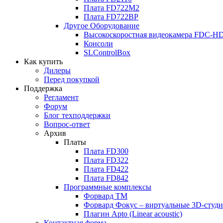
Плата FD722M2
Плата FD722BP
Другое Оборудование
Высокоскоростная видеокамера FDC-H
Консоли
SLControlBox
Как купить
Дилеры
Перед покупкой
Поддержка
Регламент
Форум
Блог техподдержки
Вопрос-ответ
Архив
Платы
Плата FD300
Плата FD322
Плата FD422
Плата FD842
Программные комплексы
Форвард ТМ
Форвард Фокус – виртуальные 3D-студ
Плагин Apto (Linear acoustic)
Контактная форма